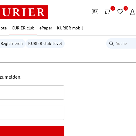
0
0
ote
KURIER club
ePaper
KURIER mobil
Registrieren
KURIER club Level
nzumelden.