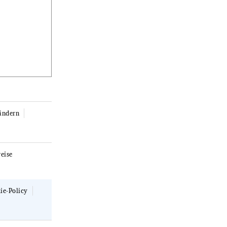
ändern
eise
ie-Policy